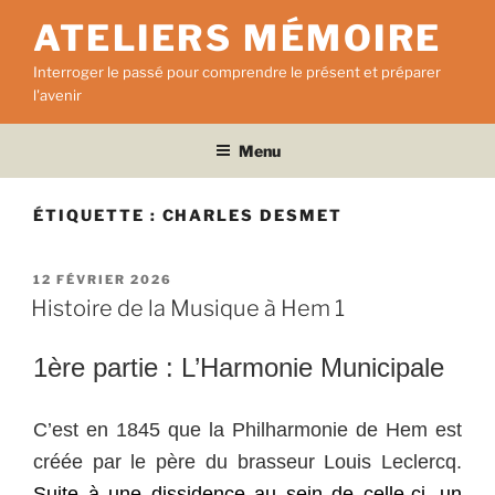
Aller
ATELIERS MÉMOIRE
au
contenu
Interroger le passé pour comprendre le présent et préparer
principal
l'avenir
Menu
ÉTIQUETTE :
CHARLES DESMET
PUBLIÉ
12 FÉVRIER 2026
LE
Histoire de la Musique à Hem 1
1ère partie : L’Harmonie Municipale
C’est en 1845 que la Philharmonie de Hem est
créée par le père du brasseur Louis Leclercq.
Suite à une dissidence au sein de celle-ci, un