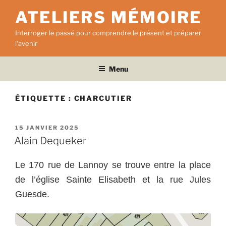
Aller
ATELIERS MÉMOIRE
au
contenu
Interroger le passé pour comprendre le présent et préparer
principal
l'avenir
Menu
ÉTIQUETTE :
CHARCUTIER
PUBLIÉ
15 JANVIER 2025
LE
Alain Dequeker
Le 170 rue de Lannoy se trouve entre la place
de l’église Sainte Elisabeth et la rue Jules
Guesde.