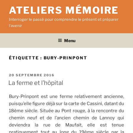
Aller
ATELIERS MÉMOIRE
au
contenu
Interroger le passé pour comprendre le présent et préparer
principal
l'avenir
Menu
ÉTIQUETTE :
BURY-PRINPONT
PUBLIÉ
20 SEPTEMBRE 2016
LE
La ferme et l’hôpital
Bury-Prinpont est une ferme relativement ancienne,
puisqu’elle figure déjà sur la carte de Cassini, datant du
18ème siècle. Située au Pont rouge, à la rencontre du
chemin neuf et de l’ancien chemin de Lannoy qui
deviendra la rue de Maufait, elle est tenue
pratiquement tout au long du 19ème siècle par la