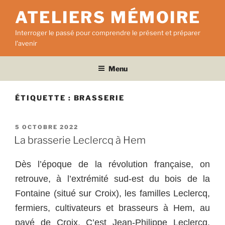
Aller
ATELIERS MÉMOIRE
au
contenu
Interroger le passé pour comprendre le présent et préparer
principal
l'avenir
Menu
ÉTIQUETTE :
BRASSERIE
PUBLIÉ
5 OCTOBRE 2022
LE
La brasserie Leclercq à Hem
Dès l’époque de la révolution française, on
retrouve, à l’extrémité sud-est du bois de la
Fontaine (situé sur Croix), les familles Leclercq,
fermiers, cultivateurs et brasseurs à Hem, au
pavé de Croix. C’est Jean-Philippe Leclercq,