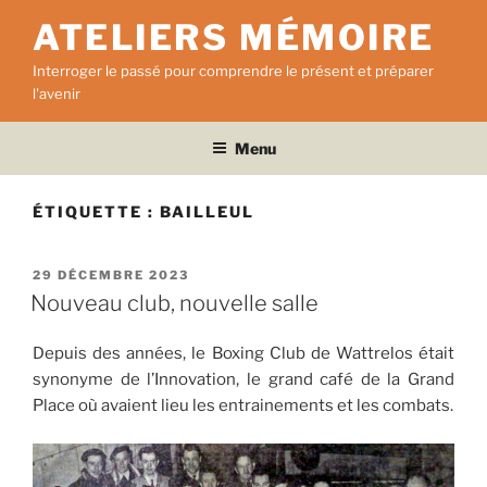
Aller
ATELIERS MÉMOIRE
au
contenu
Interroger le passé pour comprendre le présent et préparer
principal
l'avenir
Menu
ÉTIQUETTE :
BAILLEUL
PUBLIÉ
29 DÉCEMBRE 2023
LE
Nouveau club, nouvelle salle
Depuis des années, le Boxing Club de Wattrelos était
synonyme de l’Innovation, le grand café de la Grand
Place où avaient lieu les entrainements et les combats.