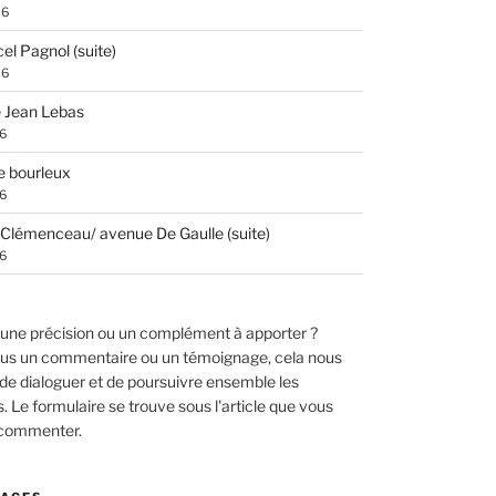
26
el Pagnol (suite)
26
 Jean Lebas
26
e bourleux
26
Clémenceau/ avenue De Gaulle (suite)
26
une précision ou un complément à apporter ?
us un commentaire ou un témoignage, cela nous
de dialoguer et de poursuivre ensemble les
 Le formulaire se trouve sous l'article que vous
 commenter.