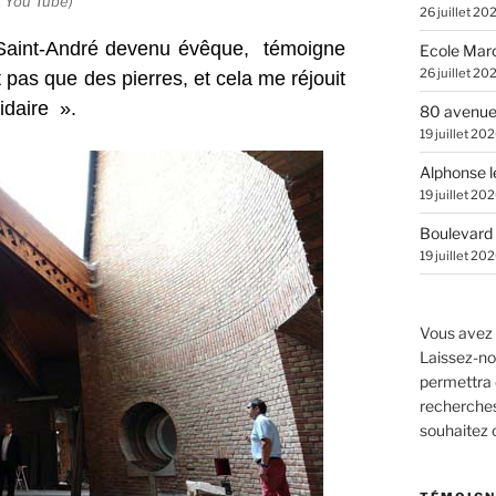
 You Tube)
26 juillet 20
 Saint-André devenu évêque,
témoigne
Ecole Marc
26 juillet 20
t pas que des pierres, et cela me réjouit
idaire ».
80 avenue
19 juillet 20
Alphonse l
19 juillet 20
Boulevard 
19 juillet 20
Vous avez 
Laissez-no
permettra 
recherches.
souhaitez