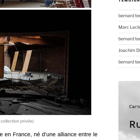
TÉMOIGN
bernard t
Marc Lecl
bernard t
Joachim D
bernard t
collection privée)
 en France, né d’une alliance entre le