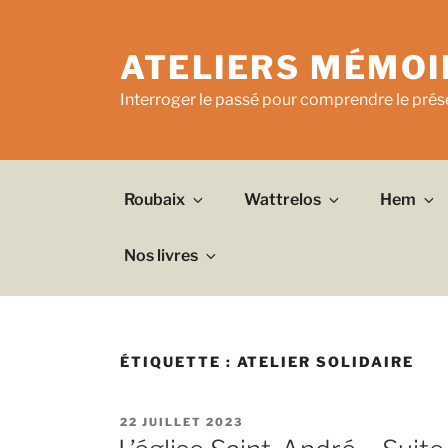
Aller
au
ATELIERS MÉMOI
contenu
principal
Interroger le passé pour comprendre le prése
Roubaix
Wattrelos
Hem
Nos livres
ÉTIQUETTE :
ATELIER SOLIDAIRE
PUBLIÉ
22 JUILLET 2023
LE