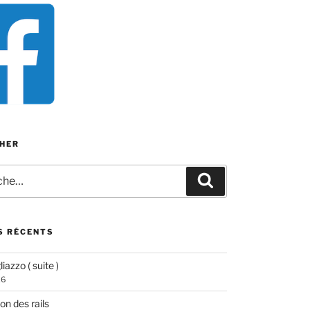
HER
e
Recherche
S RÉCENTS
iazzo ( suite )
26
ion des rails