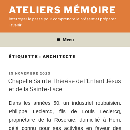
Aller
ATELIERS MÉMOIRE
au
contenu
Interroger le passé pour comprendre le présent et préparer
principal
l'avenir
Menu
ÉTIQUETTE :
ARCHITECTE
PUBLIÉ
15 NOVEMBRE 2023
LE
Chapelle Sainte Thérése de l’Enfant Jésus
et de la Sainte-Face
Dans les années 50, un industriel roubaisien,
Philippe Leclercq, fils de Louis Leclercq,
propriétaire de la Roseraie, domicilié à Hem,
déjà connu pour ses activités en faveur des