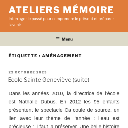
Aller
ATELIERS MÉMOIRE
au
contenu
Interroger le passé pour comprendre le présent et préparer
principal
l'avenir
Menu
ÉTIQUETTE :
AMÉNAGEMENT
PUBLIÉ
22 OCTOBRE 2025
LE
Ecole Sainte Geneviève (suite)
Dans les années 2010, la directrice de l’école
est Nathalie Dubus. En 2012 les 95 enfants
présentent le spectacle Ca coule de source, en
lien avec leur thème de l’année : l’eau est
précieuse ; il faut la préserver. Une belle histoire