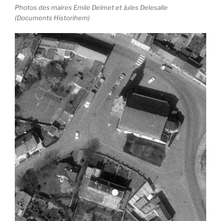
Photos des maires Emile Delmet et Jules Delesalle
(Documents Historihem)