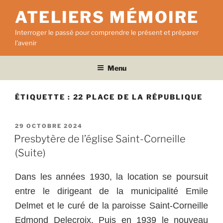
Aller
ATELIERS MÉMOIRE
au
contenu
Interroger le passé pour comprendre le présent et préparer
principal
l'avenir
Menu
ÉTIQUETTE :
22 PLACE DE LA RÉPUBLIQUE
PUBLIÉ
29 OCTOBRE 2024
LE
Presbytère de l’église Saint-Corneille
(Suite)
Dans les années 1930, la location se poursuit
entre le dirigeant de la municipalité Emile
Delmet et le curé de la paroisse Saint-Corneille
Edmond Delecroix. Puis en 1939 le nouveau