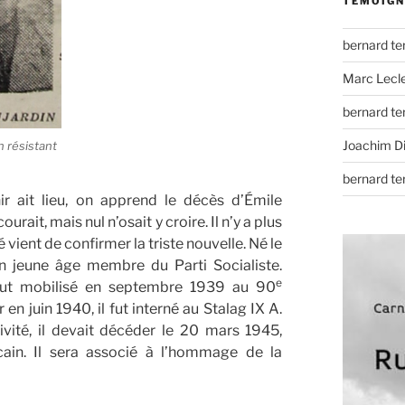
TÉMOIGN
bernard t
Marc Lecl
bernard t
Joachim D
n résistant
bernard t
r ait lieu, on apprend le décès d’Émile
rait, mais nul n’osait y croire. Il n’y a plus
vient de confirmer la triste nouvelle. Né le
on jeune âge membre du Parti Socialiste.
e
il fut mobilisé en septembre 1939 au 90
 en juin 1940, il fut interné au Stalag IX A.
vité, il devait décéder le 20 mars 1945,
ain. Il sera associé à l’hommage de la