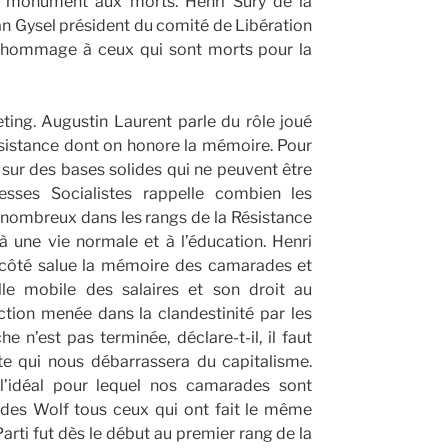
u monument aux morts. Henri Sury de la
an Gysel président du comité de Libération
 hommage à ceux qui sont morts pour la
ting. Augustin Laurent parle du rôle joué
ésistance dont on honore la mémoire. Pour
ce sur des bases solides qui ne peuvent être
esses Socialistes rappelle combien les
 nombreux dans les rangs de la Résistance
 une vie normale et à l’éducation. Henri
n côté salue la mémoire des camarades et
lle mobile des salaires et son droit au
action menée dans la clandestinité par les
e n’est pas terminée, déclare-t-il, il faut
iste qui nous débarrassera du capitalisme.
 l’idéal pour lequel nos camarades sont
 des Wolf tous ceux qui ont fait le même
Parti fut dès le début au premier rang de la