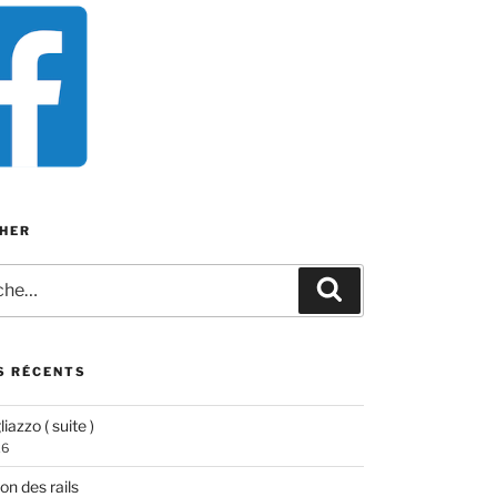
HER
e
Recherche
S RÉCENTS
iazzo ( suite )
26
ion des rails