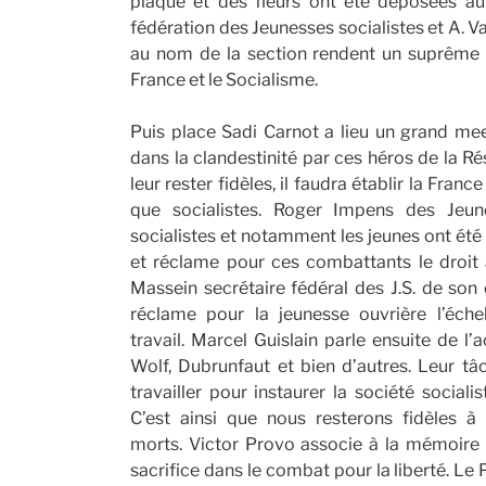
plaque et des fleurs ont été déposées a
fédération des Jeunesses socialistes et A. V
au nom de la section rendent un suprême
France et le Socialisme.
Puis place Sadi Carnot a lieu un grand mee
dans la clandestinité par ces héros de la R
leur rester fidèles, il faudra établir la Fran
que socialistes. Roger Impens des Jeun
socialistes et notamment les jeunes ont été
et réclame pour ces combattants le droit à
Massein secrétaire fédéral des J.S. de so
réclame pour la jeunesse ouvrière l’éche
travail. Marcel Guislain parle ensuite de l’
Wolf, Dubrunfaut et bien d’autres. Leur tâch
travailler pour instaurer la société social
C’est ainsi que nous resterons fidèles à
morts. Victor Provo associe à la mémoire
sacrifice dans le combat pour la liberté. Le 