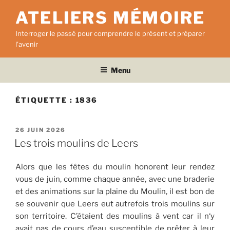
Aller
ATELIERS MÉMOIRE
au
contenu
Interroger le passé pour comprendre le présent et préparer
principal
l'avenir
Menu
ÉTIQUETTE :
1836
PUBLIÉ
26 JUIN 2026
LE
Les trois moulins de Leers
Alors que les fêtes du moulin honorent leur rendez
vous de juin, comme chaque année, avec une braderie
et des animations sur la plaine du Moulin, il est bon de
se souvenir que Leers eut autrefois trois moulins sur
son territoire. C’étaient des moulins à vent car il n‘y
avait pas de cours d’eau susceptible de prêter à leur