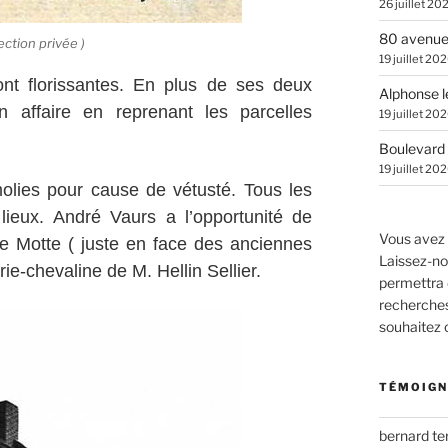
26 juillet 20
80 avenue
ction privée )
19 juillet 20
ont florissantes. En plus de ses deux
Alphonse l
 affaire en reprenant les parcelles
19 juillet 20
Boulevard 
19 juillet 20
olies pour cause de vétusté. Tous les
lieux. André Vaurs a l’opportunité de
Vous avez 
re Motte ( juste en face des anciennes
Laissez-no
ie-chevaline de M. Hellin Sellier.
permettra 
recherches.
souhaitez
TÉMOIGN
bernard t