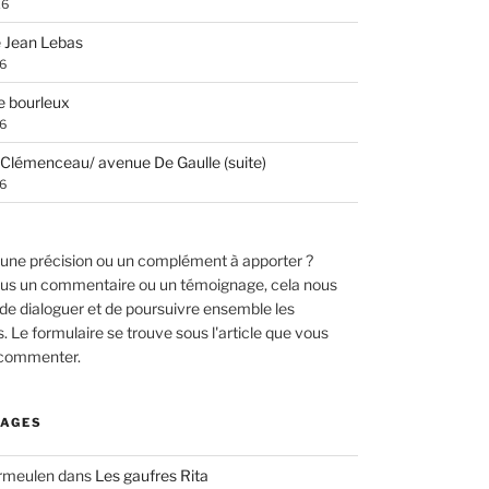
26
 Jean Lebas
26
e bourleux
26
Clémenceau/ avenue De Gaulle (suite)
26
une précision ou un complément à apporter ?
us un commentaire ou un témoignage, cela nous
de dialoguer et de poursuivre ensemble les
 Le formulaire se trouve sous l'article que vous
 commenter.
AGES
ermeulen
dans
Les gaufres Rita