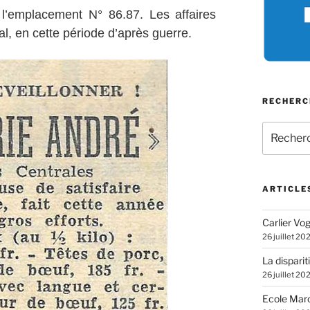
 l’emplacement N° 86.87. Les affaires
, en cette période d’après guerre.
RECHERC
Recherch
pour
:
ARTICLE
Carlier Vogl
26 juillet 20
La disparit
26 juillet 20
Ecole Marc