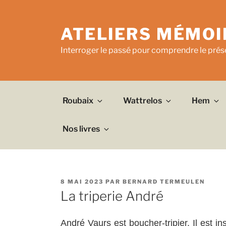
Aller
au
ATELIERS MÉMOI
contenu
principal
Interroger le passé pour comprendre le prése
Roubaix
Wattrelos
Hem
Nos livres
PUBLIÉ
8 MAI 2023
PAR
BERNARD TERMEULEN
LE
La triperie André
André Vaurs est boucher-tripier. Il est i