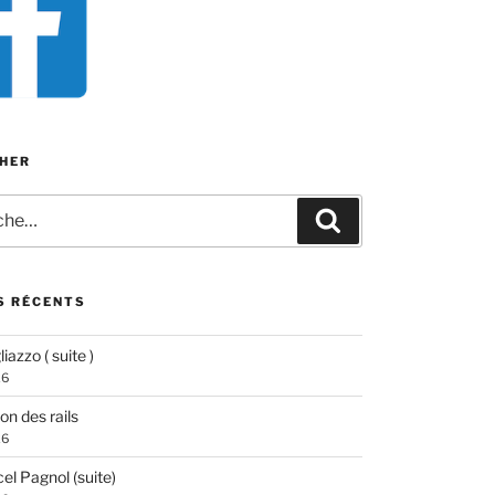
HER
e
Recherche
S RÉCENTS
iazzo ( suite )
26
ion des rails
26
el Pagnol (suite)