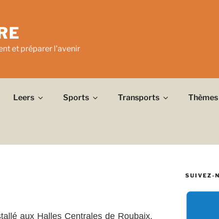
RE
nt et préparer l'avenir
Leers
Sports
Transports
Thèmes
SUIVEZ-
nstallé aux Halles Centrales de Roubaix.