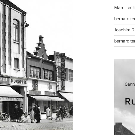
Marc Lecl
bernard t
Joachim D
bernard t