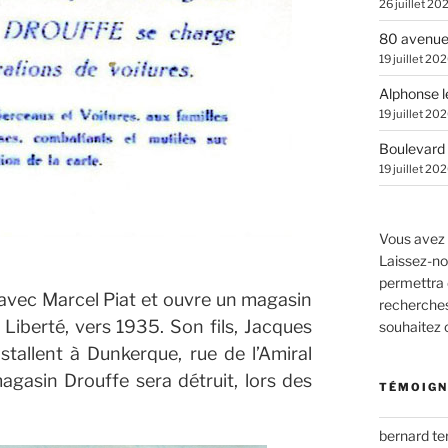
26 juillet 20
80 avenue
19 juillet 20
Alphonse l
19 juillet 20
Boulevard 
19 juillet 20
Vous avez 
Laissez-no
permettra 
e avec Marcel Piat et ouvre un magasin
recherches.
a Liberté, vers 1935.
Son fils, Jacques
souhaitez
stallent à Dunkerque, rue de l’Amiral
gasin Drouffe sera détruit, lors des
TÉMOIGN
bernard t