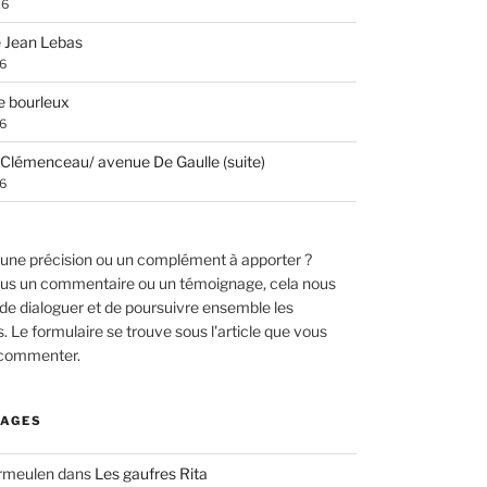
26
 Jean Lebas
26
e bourleux
26
Clémenceau/ avenue De Gaulle (suite)
26
une précision ou un complément à apporter ?
us un commentaire ou un témoignage, cela nous
de dialoguer et de poursuivre ensemble les
 Le formulaire se trouve sous l'article que vous
 commenter.
AGES
ermeulen
dans
Les gaufres Rita