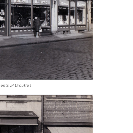
ents JP Drouffe )