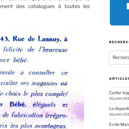
lement des catalogues à toutes les
RECHERC
Recherch
pour
:
ARTICLE
Carlier Vogl
26 juillet 20
La disparit
26 juillet 20
Ecole Marc