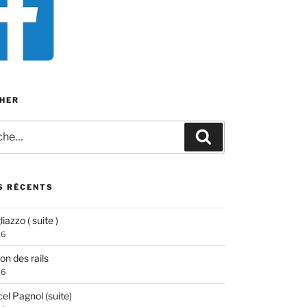
HER
e
Recherche
S RÉCENTS
iazzo ( suite )
26
ion des rails
26
el Pagnol (suite)