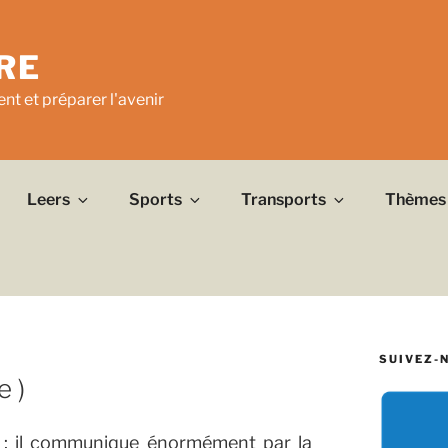
RE
nt et préparer l'avenir
Leers
Sports
Transports
Thèmes
SUIVEZ-
e )
es ; il communique énormément par la