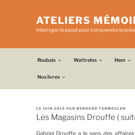
Aller
au
ATELIERS MÉMOI
contenu
principal
Interroger le passé pour comprendre le prése
Roubaix
Wattrelos
Hem
Nos livres
PUBLIÉ
15 JUIN 2019
PAR
BERNARD TERMEULEN
LE
Les Magasins Drouffe ( suit
Gabriel Drouffe a le sens des affair