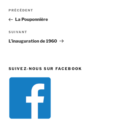
Navigation
Article
PRÉCÉDENT
de
précédent
La Pouponnière
l’article
Article
SUIVANT
suivant
L’inauguration de 1960
SUIVEZ-NOUS SUR FACEBOOK