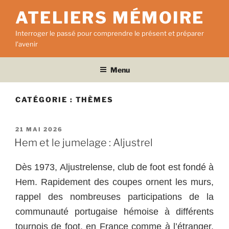
Aller
ATELIERS MÉMOIRE
au
contenu
Interroger le passé pour comprendre le présent et préparer
principal
l'avenir
Menu
CATÉGORIE :
THÈMES
PUBLIÉ
21 MAI 2026
LE
Hem et le jumelage : Aljustrel
Dès 1973, Aljustrelense, club de foot est fondé à
Hem. Rapidement des coupes ornent les murs,
rappel des nombreuses participations de la
communauté portugaise hémoise à différents
tournois de foot, en France comme à l’étranger.