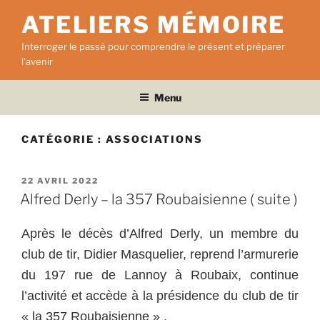
Aller
ATELIERS MÉMOIRE
au
contenu
Interroger le passé pour comprendre le présent et préparer
principal
l'avenir
Menu
CATÉGORIE :
ASSOCIATIONS
PUBLIÉ
22 AVRIL 2022
LE
Alfred Derly – la 357 Roubaisienne ( suite )
Après le décès d’Alfred Derly, un membre du
club de tir, Didier Masquelier, reprend l’armurerie
du 197 rue de Lannoy à Roubaix, continue
l’activité et accède à la présidence du club de tir
« la 357 Roubaisienne » .