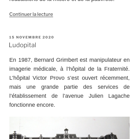
de
Continuer la lecture
« 24
Place
de
PUBLIÉ
15 NOVEMBRE 2020
LE
la
Ludopital
Liberté »
En 1987, Bernard Grimbert est manipulateur en
imagerie médicale, à l’hôpital de la Fraternité.
L’hôpital Victor Provo s’est ouvert récemment,
mais une grande partie des services de
l’établissement de l’avenue Julien Lagache
fonctionne encore.