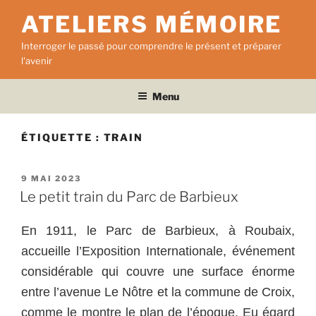
Aller
ATELIERS MÉMOIRE
au
contenu
Interroger le passé pour comprendre le présent et préparer
principal
l'avenir
Menu
ÉTIQUETTE :
TRAIN
PUBLIÉ
9 MAI 2023
LE
Le petit train du Parc de Barbieux
En 1911, le Parc de Barbieux, à Roubaix,
accueille l’Exposition Internationale, événement
considérable qui couvre une surface énorme
entre l’avenue Le Nôtre et la commune de Croix,
comme le montre le plan de l’époque. Eu égard