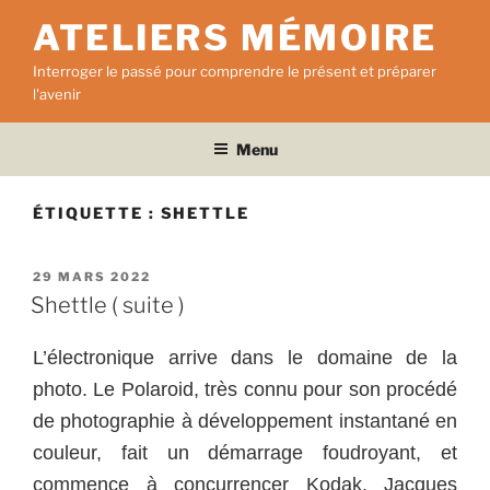
Aller
ATELIERS MÉMOIRE
au
contenu
Interroger le passé pour comprendre le présent et préparer
principal
l'avenir
Menu
ÉTIQUETTE :
SHETTLE
PUBLIÉ
29 MARS 2022
LE
Shettle ( suite )
L’électronique arrive dans le domaine de la
photo. Le Polaroid, très connu pour son procédé
de photographie à développement instantané en
couleur, fait un démarrage foudroyant, et
commence à concurrencer Kodak. Jacques