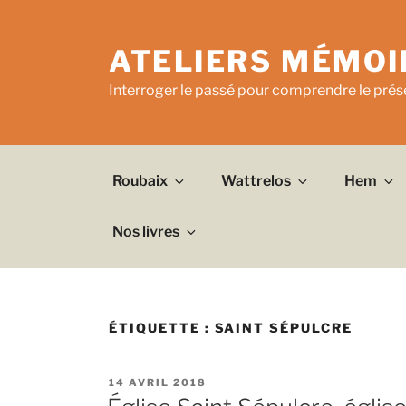
Aller
au
ATELIERS MÉMOI
contenu
principal
Interroger le passé pour comprendre le prése
Roubaix
Wattrelos
Hem
Nos livres
ÉTIQUETTE :
SAINT SÉPULCRE
PUBLIÉ
14 AVRIL 2018
LE