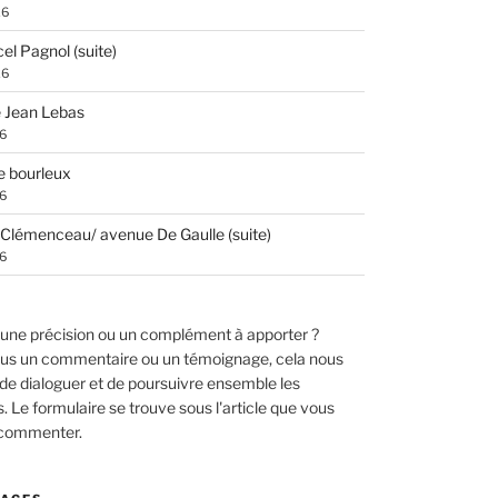
26
el Pagnol (suite)
26
 Jean Lebas
26
e bourleux
26
Clémenceau/ avenue De Gaulle (suite)
26
une précision ou un complément à apporter ?
us un commentaire ou un témoignage, cela nous
de dialoguer et de poursuivre ensemble les
 Le formulaire se trouve sous l'article que vous
 commenter.