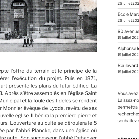
26 juillet 20
Ecole Marc
26 juillet 20
80 avenue
19 juillet 20
Alphonse l
19 juillet 20
Boulevard 
e l’offre du terrain et le principe de la
19 juillet 20
érer l’exécution du projet. Puis en 1871,
rt présente les plans du futur édifice. La
 Après s’être assemblés en l’église Saint
Vous avez 
Laissez-no
unicipal et la foule des fidèles se rendent
permettra 
r Monnier évêque de Lydda, revêtu de ses
recherches.
velle église. Il bénira la première pierre et
souhaitez
rs. L’ouverture au culte se déroulera le 5
ée par l’abbé Plancke, dans une église où
ître autel. Son successeur, l’abbé Debacker