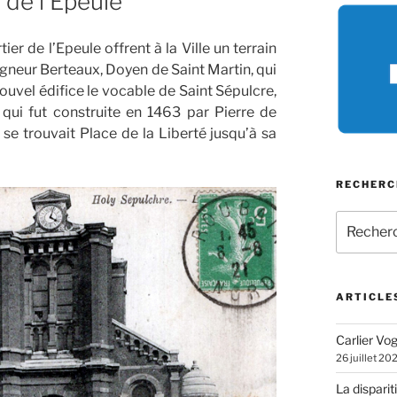
e de l’Épeule
er de l’Epeule offrent à la Ville un terrain
igneur Berteaux, Doyen de Saint Martin, qui
 nouvel édifice le vocable de Saint Sépulcre,
qui fut construite en 1463 par Pierre de
 se trouvait Place de la Liberté
jusqu’à sa
RECHERC
Recherch
pour
:
ARTICLE
Carlier Vogl
26 juillet 20
La disparit