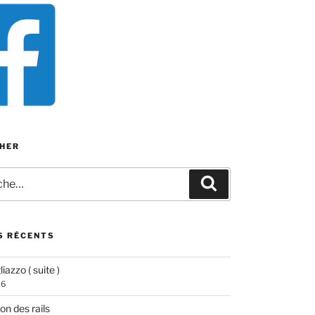
HER
e
Recherche
S RÉCENTS
iazzo ( suite )
26
ion des rails