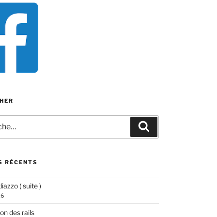
HER
e
Recherche
S RÉCENTS
iazzo ( suite )
26
ion des rails