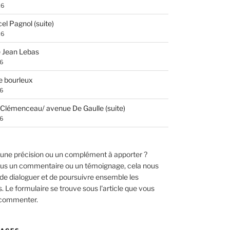
26
el Pagnol (suite)
26
 Jean Lebas
26
e bourleux
26
Clémenceau/ avenue De Gaulle (suite)
26
une précision ou un complément à apporter ?
us un commentaire ou un témoignage, cela nous
de dialoguer et de poursuivre ensemble les
 Le formulaire se trouve sous l'article que vous
 commenter.