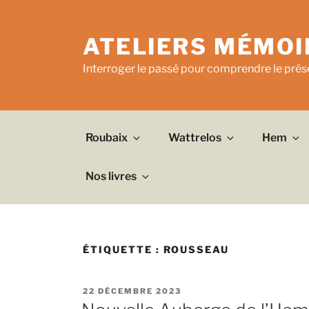
Aller
au
ATELIERS MÉMOI
contenu
principal
Interroger le passé pour comprendre le prése
Roubaix
Wattrelos
Hem
Nos livres
ÉTIQUETTE :
ROUSSEAU
PUBLIÉ
22 DÉCEMBRE 2023
LE