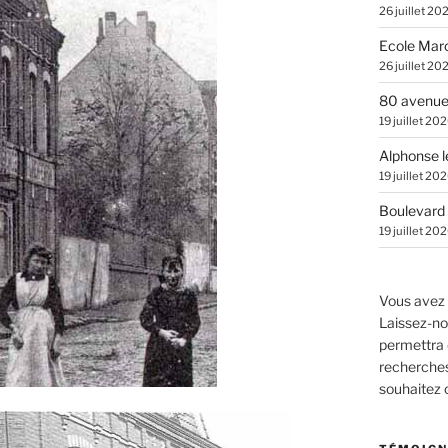
26 juillet 20
Ecole Marc
26 juillet 20
80 avenue
19 juillet 20
Alphonse l
19 juillet 20
Boulevard 
19 juillet 20
Vous avez 
Laissez-no
permettra 
recherches.
souhaitez