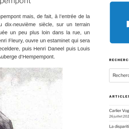
mpempont
pempont mais, de fait, à l’entrée de la
u dix-neuvième siècle, sur un terrain
tuée un peu plus loin dans la rue, un
nri Fleury, ouvre un estaminet qui sera
celdere, puis Henri Daneel puis Louis
 Auberge d’Hempempont.
RECHERC
Recherch
pour
:
ARTICLE
Carlier Vogl
26 juillet 20
La disparit