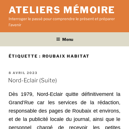
Aller
ATELIERS MÉMOIRE
au
contenu
Interroger le passé pour comprendre le présent et préparer
principal
l'avenir
Menu
ÉTIQUETTE :
ROUBAIX HABITAT
PUBLIÉ
8 AVRIL 2023
LE
Nord-Eclair (Suite)
Dès 1979, Nord-Eclair quitte définitivement la
Grand’Rue car les services de la rédaction,
responsable des pages de Roubaix et environs,
et de la publicité locale du journal, ainsi que le
personnel chargé de recevoir les petites