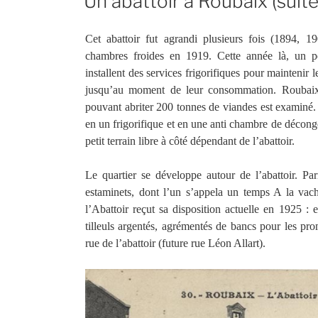
Un abattoir à Roubaix (suite
Cet abattoir fut agrandi plusieurs fois (1894, 
chambres froides en 1919. Cette année là, un peu
installent des services frigorifiques pour maintenir
jusqu’au moment de leur consommation. Roubaix n
pouvant abriter 200 tonnes de viandes est examiné. I
en un frigorifique et en une anti chambre de décongé
petit terrain libre à côté dépendant de l’abattoir.
Le quartier se développe autour de l’abattoir. Par
estaminets, dont l’un s’appela un temps A la vac
l’Abattoir reçut sa disposition actuelle en 1925 : 
tilleuls argentés, agrémentés de bancs pour les pro
rue de l’abattoir (future rue Léon Allart).