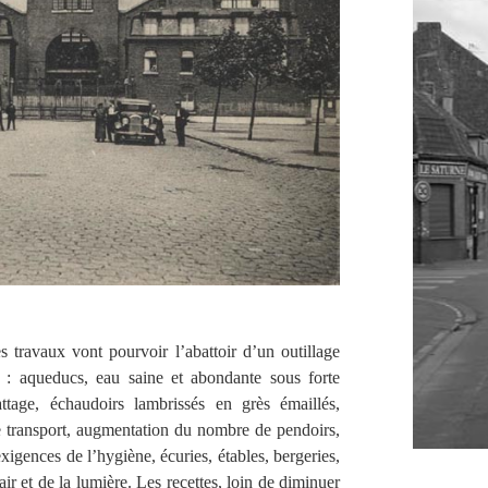
 travaux vont pourvoir l’abattoir d’un outillage
 : aqueducs, eau saine et abondante sous forte
attage, échaudoirs lambrissés en grès émaillés,
 transport, augmentation du nombre de pendoirs,
xigences de l’hygiène, écuries, étables, bergeries,
air et de la lumière. Les recettes, loin de diminuer