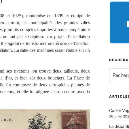
)
1908 et 1925), modernisé en 1899 et équipé de
 partout, les municipalités des grandes villes
 les produits congelés importés à basse température
e fait pas exception. Un projet d’installation
l s’agirait de transformer une écurie de l’abattoir
lation. La salle des machines serait établie sur un
RECHERC
mi ses riverains, on trouve deux tailleurs, deux
Recherch
pour
he d’or, et bien sûr deux bouchers. La Place de
:
elle fut composée de deux terre-pleins plantés de
meneurs, et elle fut alignée en son centre avec la
ARTICLE
Carlier Vogl
26 juillet 20
La disparit