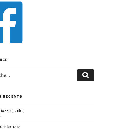
HER
e
Recherche
S RÉCENTS
iazzo ( suite )
26
ion des rails