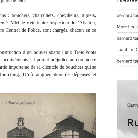
jours de fêtes.
TÉMOIGN
s : bouchers, charcutiers, chevilleurs, tripiers,
bernard t
enté. MM. le Vétérinaire Inspecteur de l’Abattoir,
Marc Lecl
e Central de Police, sont chargés, chacun en ce
bernard t
Joachim D
onstruction d’un nouvel abattoir aux Trois-Ponts
s inconvénients : il portait préjudice au commerce
bernard t
artie importante de sa clientèle de bouchers qui se
 Tourcoing. D’où augmentation de dépenses et