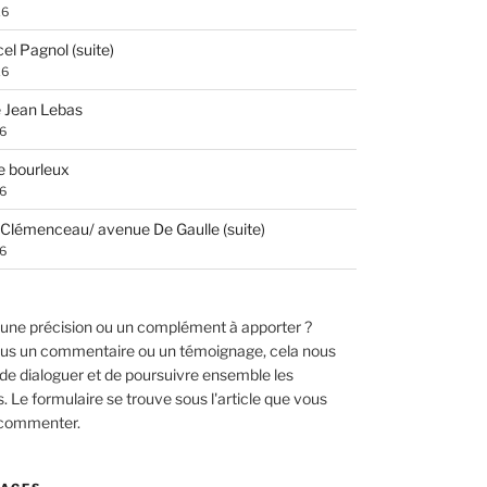
26
el Pagnol (suite)
26
 Jean Lebas
26
e bourleux
26
Clémenceau/ avenue De Gaulle (suite)
26
une précision ou un complément à apporter ?
us un commentaire ou un témoignage, cela nous
de dialoguer et de poursuivre ensemble les
 Le formulaire se trouve sous l'article que vous
 commenter.