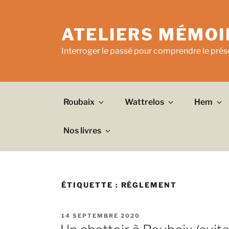
Aller
au
ATELIERS MÉMOI
contenu
principal
Interroger le passé pour comprendre le prése
Roubaix
Wattrelos
Hem
Nos livres
ÉTIQUETTE :
RÈGLEMENT
PUBLIÉ
14 SEPTEMBRE 2020
LE