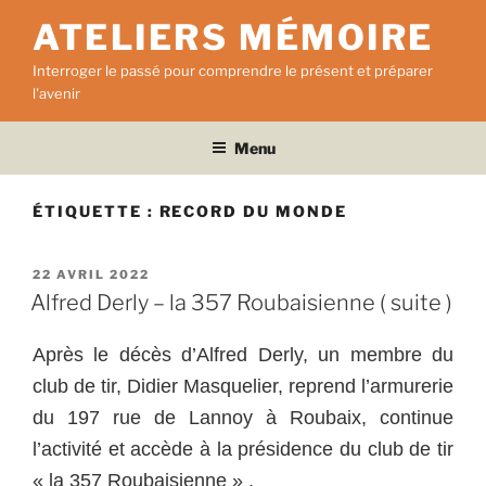
Aller
ATELIERS MÉMOIRE
au
contenu
Interroger le passé pour comprendre le présent et préparer
principal
l'avenir
Menu
ÉTIQUETTE :
RECORD DU MONDE
PUBLIÉ
22 AVRIL 2022
LE
Alfred Derly – la 357 Roubaisienne ( suite )
Après le décès d’Alfred Derly, un membre du
club de tir, Didier Masquelier, reprend l’armurerie
du 197 rue de Lannoy à Roubaix, continue
l’activité et accède à la présidence du club de tir
« la 357 Roubaisienne » .