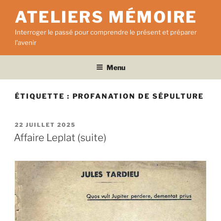
Aller
ATELIERS MÉMOIRE
au
contenu
Interroger le passé pour comprendre le présent et préparer
principal
l'avenir
Menu
ÉTIQUETTE :
PROFANATION DE SÉPULTURE
PUBLIÉ
22 JUILLET 2025
LE
Affaire Leplat (suite)