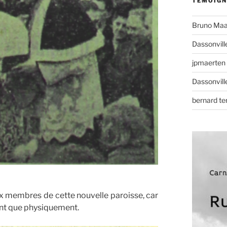
TÉMOIGN
Bruno Maa
Dassonvill
jpmaerten
Dassonvill
bernard t
ux membres de cette nouvelle paroisse, car
ent que physiquement.