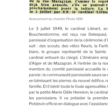
Avancement du chantier Photo VDN
Le 3 juillet 1949, le cardinal Liénart,
Bouchendomme, est reçu rue Delespaul
paroissial d’organisation de la cérémonie 
suit : des scouts, des vélos fleuris, la Fan
blanc, le groupe représenté de la Sainte
cardinal entouré du clergé. L’itinéraire em
d’Alger et de Mazagran. A l’entrée de la nou
membre du comité paroissial accueille le c
parole : la communauté paroissiale saura se do
en bénissant les pierres du nouvel édifice
famille. Et il bénit toute la foule agenouillée
par la petite Marie Odile Hennion, le cardinal
les paroissiens. Il va présider la premi
Potdevin officie en dialogue avec l’assista