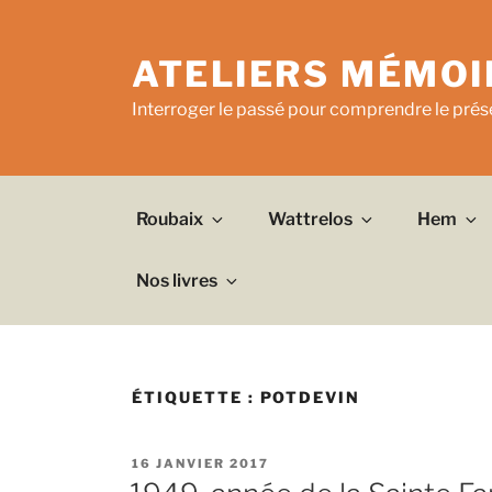
Aller
au
ATELIERS MÉMOI
contenu
principal
Interroger le passé pour comprendre le prése
Roubaix
Wattrelos
Hem
Nos livres
ÉTIQUETTE :
POTDEVIN
PUBLIÉ
16 JANVIER 2017
LE