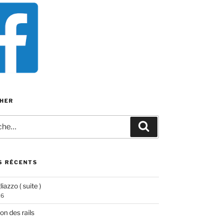
HER
e
Recherche
S RÉCENTS
iazzo ( suite )
26
ion des rails