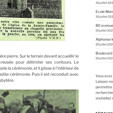
26 juillet 20
Ecole Marc
26 juillet 20
80 avenue
19 juillet 20
Alphonse l
19 juillet 20
Boulevard 
re pierre. Sur le terrain devant accueillir le
19 juillet 20
creusée pour délimiter ses contours. Le
e la cérémonie, et il glisse à l’intérieur de
adite cérémonie. Puis il est reconduit avec
Vous avez 
sbytère.
Laissez-no
permettra 
recherches.
souhaitez