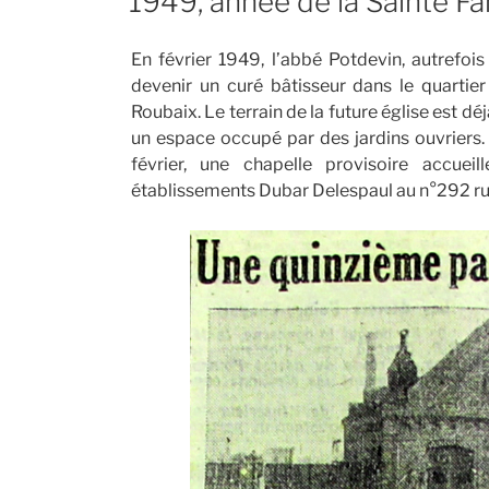
1949, année de la Sainte Fa
En février 1949, l’abbé Potdevin, autrefois 
devenir un curé bâtisseur dans le quartie
Roubaix. Le terrain de la future église est dé
un espace occupé par des jardins ouvriers.
février, une chapelle provisoire accuei
établissements Dubar Delespaul au n°292 rue