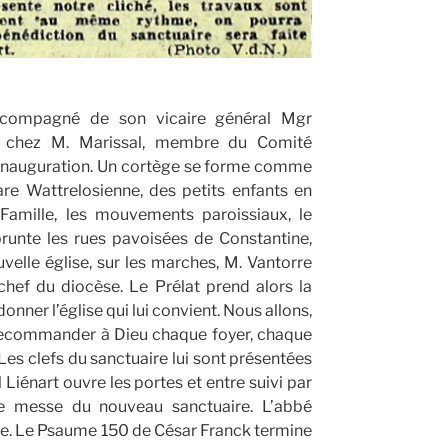
 accompagné de son vicaire général Mgr
, chez M. Marissal, membre du Comité
d’inauguration. Un cortège se forme comme
fare Wattrelosienne, des petits enfants en
 Famille, les mouvements paroissiaux, le
prunte les rues pavoisées de Constantine,
velle église, sur les marches, M. Vantorre
hef du diocèse. Le Prélat prend alors la
nner l’église qui lui convient. Nous allons,
, recommander à Dieu chaque foyer, chaque
. Les clefs du sanctuaire lui sont présentées
 Liénart ouvre les portes et entre suivi par
ère messe du nouveau sanctuaire. L’abbé
nce. Le Psaume 150 de César Franck termine