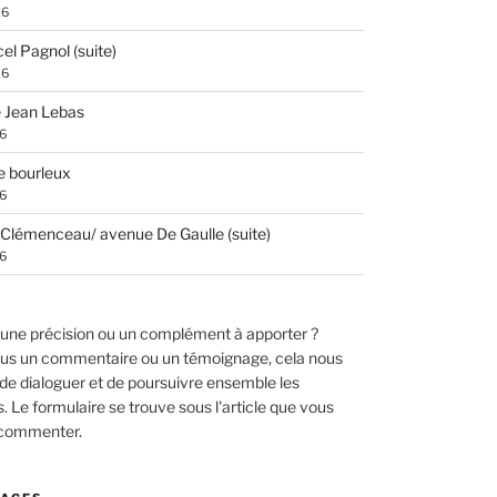
26
el Pagnol (suite)
26
 Jean Lebas
26
e bourleux
26
Clémenceau/ avenue De Gaulle (suite)
26
une précision ou un complément à apporter ?
us un commentaire ou un témoignage, cela nous
de dialoguer et de poursuivre ensemble les
 Le formulaire se trouve sous l'article que vous
 commenter.