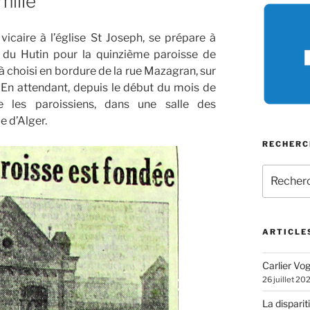
mille
vicaire à l’église St Joseph, se prépare à
r du Hutin pour la quinzième paroisse de
jà choisi en bordure de la rue Mazagran, sur
 En attendant, depuis le début du mois de
lle les paroissiens, dans une salle des
 d’Alger.
RECHERC
Recherch
pour
:
ARTICLE
Carlier Vogl
26 juillet 20
La disparit