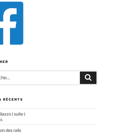
HER
e
Recherche
S RÉCENTS
iazzo ( suite )
26
ion des rails