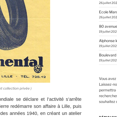
26 juillet 20
Ecole Marc
26 juillet 20
80 avenue
19 juillet 20
Alphonse l
19 juillet 20
Boulevard 
19 juillet 20
Vous avez 
Laissez-no
 collection privée )
permettra 
recherches.
iale se déclare et l’activité s’arrête
souhaitez
erre redémarre son affaire à Lille, puis
n des années 1940, en créant un atelier