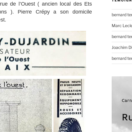
TÉMOIGN
rue de l’Ouest ( ancien local des Ets
bons ). Pierre Crépy a son domicile
bernard t
st.
Marc Lecl
bernard t
Joachim D
bernard t