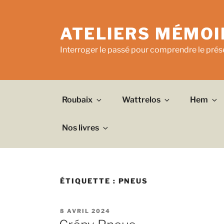
Aller
au
ATELIERS MÉMOI
contenu
principal
Interroger le passé pour comprendre le prése
Roubaix
Wattrelos
Hem
Nos livres
ÉTIQUETTE :
PNEUS
PUBLIÉ
8 AVRIL 2024
LE