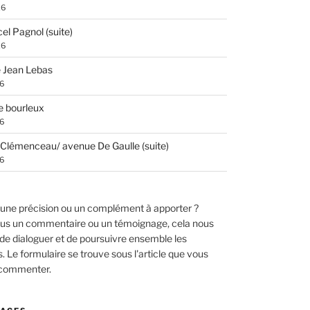
26
el Pagnol (suite)
26
 Jean Lebas
26
e bourleux
26
Clémenceau/ avenue De Gaulle (suite)
26
une précision ou un complément à apporter ?
us un commentaire ou un témoignage, cela nous
de dialoguer et de poursuivre ensemble les
 Le formulaire se trouve sous l'article que vous
 commenter.