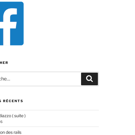
HER
e
Recherche
S RÉCENTS
iazzo ( suite )
26
ion des rails