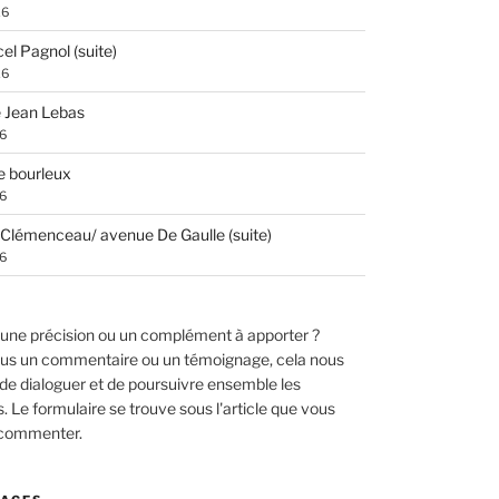
26
el Pagnol (suite)
26
 Jean Lebas
26
e bourleux
26
Clémenceau/ avenue De Gaulle (suite)
26
une précision ou un complément à apporter ?
us un commentaire ou un témoignage, cela nous
de dialoguer et de poursuivre ensemble les
 Le formulaire se trouve sous l'article que vous
 commenter.