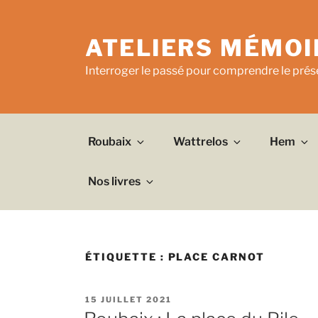
Aller
au
ATELIERS MÉMOI
contenu
principal
Interroger le passé pour comprendre le prése
Roubaix
Wattrelos
Hem
Nos livres
ÉTIQUETTE :
PLACE CARNOT
PUBLIÉ
15 JUILLET 2021
LE