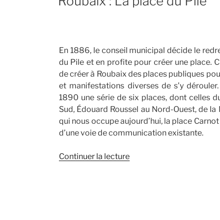
Roubaix : La place du Pile
En 1886, le conseil municipal décide le red
du Pile et en profite pour créer une place. 
de créer à Roubaix des places publiques pour
et manifestations diverses de s’y déroule
1890 une série de six places, dont celles du
Sud, Édouard Roussel au Nord-Ouest, de la N
qui nous occupe aujourd’hui, la place Carnot
d’une voie de communication existante.
de
Continuer la lecture
« Roubaix
:
La
place
du