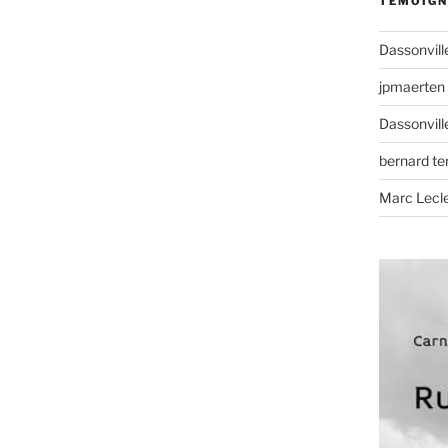
TÉMOIGN
Dassonvill
jpmaerten
Dassonvill
bernard t
Marc Lecl