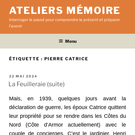
Aller
ATELIERS MÉMOIRE
au
contenu
Interroger le passé pour comprendre le présent et préparer
principal
l'avenir
Menu
ÉTIQUETTE :
PIERRE CATRICE
PUBLIÉ
22 MAI 2024
LE
La Feuilleraie (suite)
Mais, en 1939, quelques jours avant la
déclaration de guerre, les époux Catrice quittent
leur propriété pour se rendre dans les Côtes du
Nord (Côte d’Armor actuellement) avec le
couple de concierges. C’est le jardinier, Henri