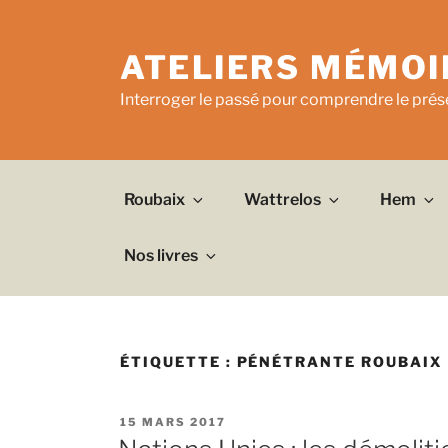
Aller
au
ATELIERS MÉMOI
contenu
principal
Interroger le passé pour comprendre le prése
Roubaix
Wattrelos
Hem
Nos livres
ÉTIQUETTE :
PÉNÉTRANTE ROUBAIX
PUBLIÉ
15 MARS 2017
LE