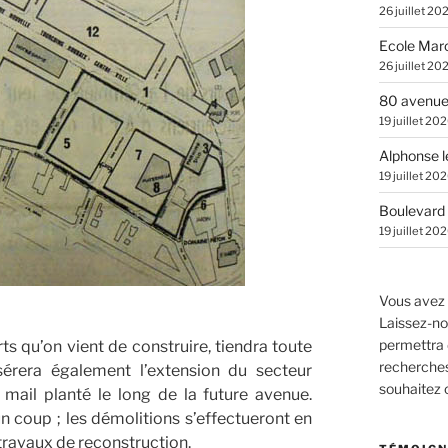
26 juillet 20
Ecole Marc
26 juillet 20
80 avenue
19 juillet 20
Alphonse l
19 juillet 20
Boulevard 
19 juillet 20
Vous avez 
Laissez-no
permettra 
rts qu’on vient de construire, tiendra toute
recherches.
nsérera également l’extension du secteur
souhaitez
 mail planté le long de la future avenue.
un coup ; les démolitions s’effectueront en
travaux de reconstruction.