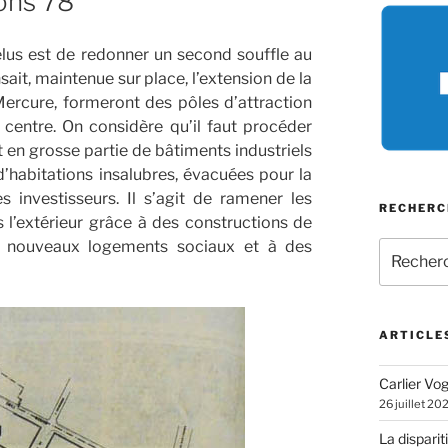
ions 78
élus est de redonner un second souffle au
ait, maintenue sur place, l’extension de la
ercure, formeront des pôles d’attraction
 centre. On considère qu’il faut procéder
t en grosse partie de bâtiments industriels
d’habitations insalubres, évacuées pour la
es investisseurs. Il s’agit de ramener les
RECHERC
 l’extérieur grâce à des constructions de
x nouveaux logements sociaux et à des
Recherch
pour
:
ARTICLE
Carlier Vogl
26 juillet 20
La disparit