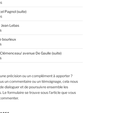
26
el Pagnol (suite)
26
 Jean Lebas
26
e bourleux
26
Clémenceau/ avenue De Gaulle (suite)
26
une précision ou un complément à apporter ?
us un commentaire ou un témoignage, cela nous
de dialoguer et de poursuivre ensemble les
 Le formulaire se trouve sous l'article que vous
 commenter.