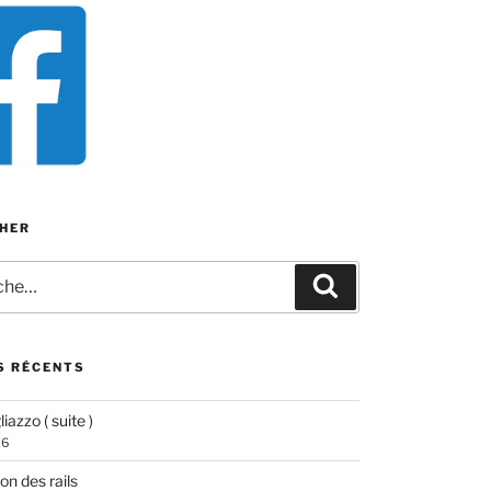
HER
e
Recherche
S RÉCENTS
iazzo ( suite )
26
ion des rails