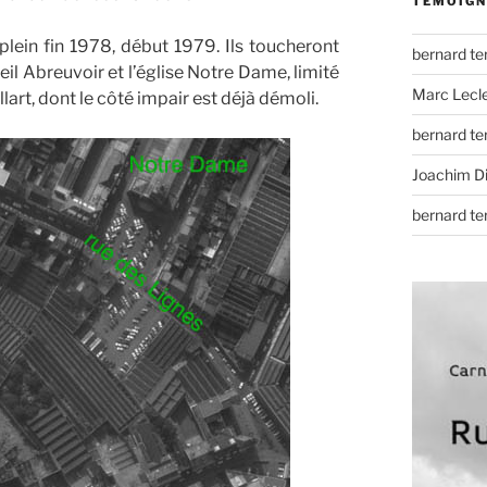
TÉMOIGN
plein fin 1978, début 1979. Ils toucheront
bernard t
eil Abreuvoir et l’église Notre Dame, limité
Marc Lecl
Pellart, dont le côté impair est déjà démoli.
bernard t
Joachim D
bernard t