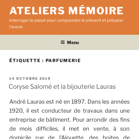
Aller
ATELIERS MÉMOIRE
au
contenu
Interroger le passé pour comprendre le présent et préparer
principal
l'avenir
Menu
ÉTIQUETTE :
PARFUMERIE
PUBLIÉ
14 OCTOBRE 2019
LE
Coryse Salomé et la bijouterie Lauras
André Lauras est né en 1897. Dans les années
1920, il est conducteur de travaux dans une
entreprise de bâtiment. Pour arrondir des fins
de mois difficiles, il met en vente, à son
domicile rue de l’Alouette, des boites de