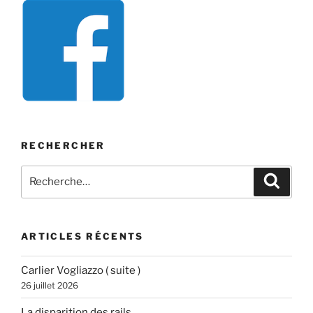
de
l’Epeule »
RECHERCHER
Recherche
Recher
pour
:
ARTICLES RÉCENTS
Carlier Vogliazzo ( suite )
26 juillet 2026
La disparition des rails