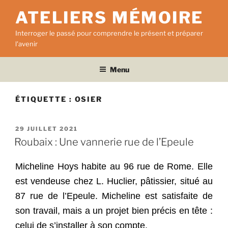
Aller
ATELIERS MÉMOIRE
au
contenu
Interroger le passé pour comprendre le présent et préparer
principal
l'avenir
Menu
ÉTIQUETTE :
OSIER
PUBLIÉ
29 JUILLET 2021
LE
Roubaix : Une vannerie rue de l’Epeule
Micheline Hoys habite au 96 rue de Rome. Elle
est vendeuse chez L. Huclier, pâtissier, situé au
87 rue de l’Epeule. Micheline est satisfaite de
son travail, mais a un projet bien précis en tête :
celui de s’installer à son compte.