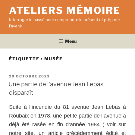
Aller
ATELIERS MÉMOIRE
au
contenu
Interroger le passé pour comprendre le présent et préparer
principal
l'avenir
Menu
ÉTIQUETTE :
MUSÉE
PUBLIÉ
29 OCTOBRE 2023
LE
Une partie de l’avenue Jean Lebas
disparaît
Suite à l’incendie du 81 avenue Jean Lebas à
Roubaix en 1978, une petite partie de l’avenue a
déjà été rasée en fin d’année 1984 ( voir sur
notre site, un article précédemment édité et