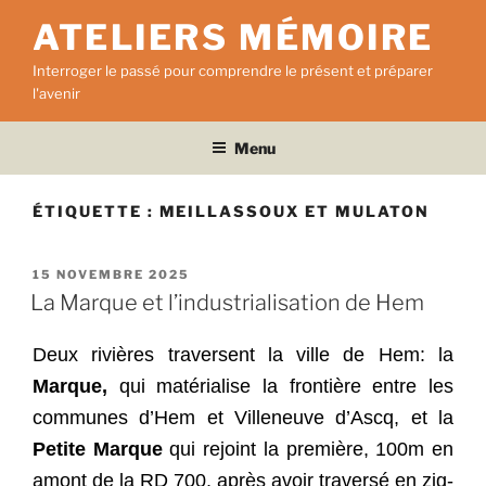
Aller
ATELIERS MÉMOIRE
au
contenu
Interroger le passé pour comprendre le présent et préparer
principal
l'avenir
Menu
ÉTIQUETTE :
MEILLASSOUX ET MULATON
PUBLIÉ
15 NOVEMBRE 2025
LE
La Marque et l’industrialisation de Hem
Deux rivières traversent la ville de Hem: la
Marque,
qui matérialise la frontière entre les
communes d’Hem et Villeneuve d’Ascq, et la
Petite Marque
qui rejoint la première, 100m en
amont de la RD 700, après avoir traversé en zig-