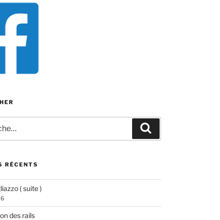
HER
e
Recherche
S RÉCENTS
iazzo ( suite )
26
ion des rails