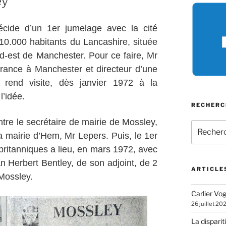
ey
cide d’un 1er jumelage avec la cité
 10.000 habitants du Lancashire, située
d-est de Manchester. Pour ce faire, Mr
France à Manchester et directeur d’une
y rend visite, dès janvier 1972 à la
l’idée.
RECHERC
tre le secrétaire de mairie de Mossley,
Recherch
a mairie d’Hem, Mr Lepers. Puis, le 1er
pour
:
britanniques a lieu, en mars 1972, avec
 Herbert Bentley, de son adjoint, de 2
ARTICLE
 Mossley.
Carlier Vogl
26 juillet 20
La disparit