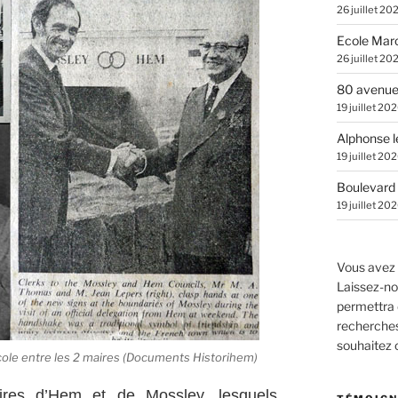
26 juillet 20
Ecole Marc
26 juillet 20
80 avenue
19 juillet 20
Alphonse l
19 juillet 20
Boulevard 
19 juillet 20
Vous avez 
Laissez-no
permettra 
recherches.
souhaitez
ocole entre les 2 maires (Documents Historihem)
ires d’Hem et de Mossley, lesquels