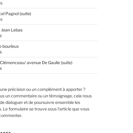
26
el Pagnol (suite)
26
 Jean Lebas
26
e bourleux
26
Clémenceau/ avenue De Gaulle (suite)
26
une précision ou un complément à apporter ?
us un commentaire ou un témoignage, cela nous
de dialoguer et de poursuivre ensemble les
 Le formulaire se trouve sous l'article que vous
 commenter.