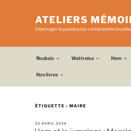
Aller
au
ATELIERS MÉMOI
contenu
principal
Interroger le passé pour comprendre le prése
Roubaix
Wattrelos
Hem
Nos livres
ÉTIQUETTE :
MAIRE
PUBLIÉ
22 AVRIL 2026
LE