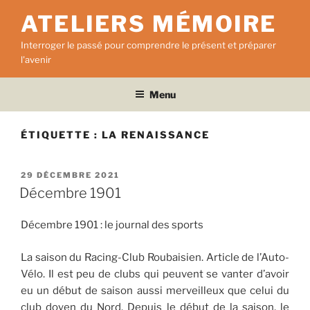
Aller
ATELIERS MÉMOIRE
au
contenu
Interroger le passé pour comprendre le présent et préparer
principal
l'avenir
Menu
ÉTIQUETTE :
LA RENAISSANCE
PUBLIÉ
29 DÉCEMBRE 2021
LE
Décembre 1901
Décembre 1901 : le journal des sports
La saison du Racing-Club Roubaisien. Article de l’Auto-
Vélo. Il est peu de clubs qui peuvent se vanter d’avoir
eu un début de saison aussi merveilleux que celui du
club doyen du Nord. Depuis le début de la saison, le