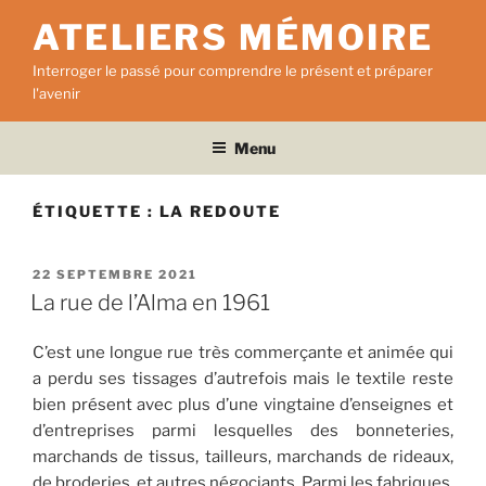
Aller
ATELIERS MÉMOIRE
au
contenu
Interroger le passé pour comprendre le présent et préparer
principal
l'avenir
Menu
ÉTIQUETTE :
LA REDOUTE
PUBLIÉ
22 SEPTEMBRE 2021
LE
La rue de l’Alma en 1961
C’est une longue rue très commerçante et animée qui
a perdu ses tissages d’autrefois mais le textile reste
bien présent avec plus d’une vingtaine d’enseignes et
d’entreprises parmi lesquelles des bonneteries,
marchands de tissus, tailleurs, marchands de rideaux,
de broderies, et autres négociants. Parmi les fabriques,