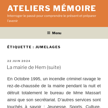
Aller
ATELIERS MÉMOIRE
au
contenu
Interroger le passé pour comprendre le présent et préparer
principal
l'avenir
Menu
ÉTIQUETTE :
JUMELAGES
PUBLIÉ
22 JUIN 2024
LE
La mairie de Hem (suite)
En Octobre 1995, un incendie criminel ravage le
rez-de-chaussée de la mairie pendant la nuit et
détruit totalement le bureau de Mme Massart
ainsi que son secrétariat. D’autres services sont
touchés à savoir : Jeunesse, Sports, Culture,