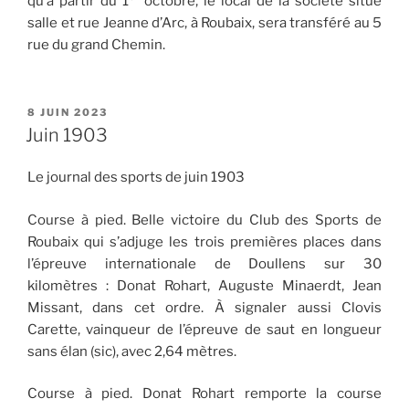
qu’à partir du 1
octobre, le local de la société situé
salle et rue Jeanne d’Arc, à Roubaix, sera transféré au 5
rue du grand Chemin.
PUBLIÉ
8 JUIN 2023
LE
Juin 1903
Le journal des sports de juin 1903
Course à pied. Belle victoire du Club des Sports de
Roubaix qui s’adjuge les trois premières places dans
l’épreuve internationale de Doullens sur 30
kilomètres : Donat Rohart, Auguste Minaerdt, Jean
Missant, dans cet ordre. À signaler aussi Clovis
Carette, vainqueur de l’épreuve de saut en longueur
sans élan (sic), avec 2,64 mètres.
Course à pied. Donat Rohart remporte la course