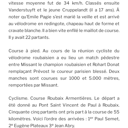
vitesse moyenne fut de 34 km/h. Classés ensuite
Vanderstuyft et le jeune Cruppelandt (il a 17 ans). À
noter qu’Emile Pagie s’est marié la veille et est arrivé
au vélodrome en redingote, chapeau haut de forme et
cravate blanche. Il a bien vite enfilé le maillot de course.
Il y avait 22 partants.
Course à pied. Au cours de la réunion cycliste du
vélodrome roubaisien a eu lieu un match pédestre
entre Missant le champion roubaisien et Rohart Donat
remplaçant Prévost le coureur parisien blessé. Deux
manches sont courues sur 1000 et 5.000 mètres,
remportées par Missant.
Cyclisme. Course Roubaix Armentières. Le départ a
été donné au Pont Saint Vincent de Paul à Roubaix.
Cinquante cinq partants ont pris part à la course de 55
er
kilomètres. Voici l’ordre des arrivées : 1
Paul Semet,
e
e
2
Eugène Plateaux 3
Jean Abry.