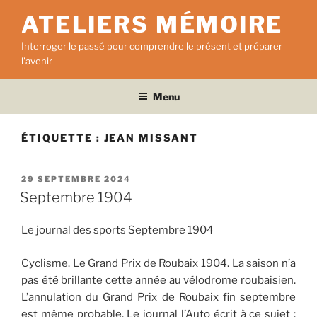
Aller
ATELIERS MÉMOIRE
au
contenu
Interroger le passé pour comprendre le présent et préparer
principal
l'avenir
Menu
ÉTIQUETTE :
JEAN MISSANT
PUBLIÉ
29 SEPTEMBRE 2024
LE
Septembre 1904
Le journal des sports Septembre 1904
Cyclisme. Le Grand Prix de Roubaix 1904. La saison n’a
pas été brillante cette année au vélodrome roubaisien.
L’annulation du Grand Prix de Roubaix fin septembre
est même probable. Le journal l’Auto écrit à ce sujet :