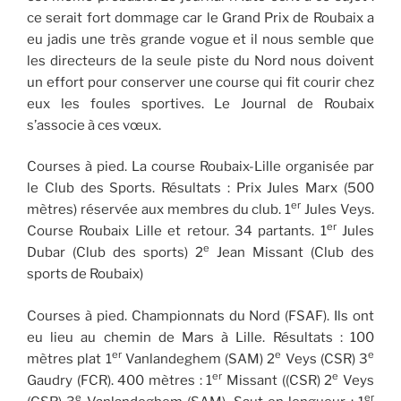
ce serait fort dommage car le Grand Prix de Roubaix a
eu jadis une très grande vogue et il nous semble que
les directeurs de la seule piste du Nord nous doivent
un effort pour conserver une course qui fit courir chez
eux les foules sportives. Le Journal de Roubaix
s’associe à ces vœux.
Courses à pied. La course Roubaix-Lille organisée par
le Club des Sports. Résultats : Prix Jules Marx (500
er
mètres) réservée aux membres du club. 1
Jules Veys.
er
Course Roubaix Lille et retour. 34 partants. 1
Jules
e
Dubar (Club des sports) 2
Jean Missant (Club des
sports de Roubaix)
Courses à pied. Championnats du Nord (FSAF). Ils ont
eu lieu au chemin de Mars à Lille. Résultats : 100
er
e
e
mètres plat 1
Vanlandeghem (SAM) 2
Veys (CSR) 3
er
e
Gaudry (FCR). 400 mètres : 1
Missant ((CSR) 2
Veys
e
er