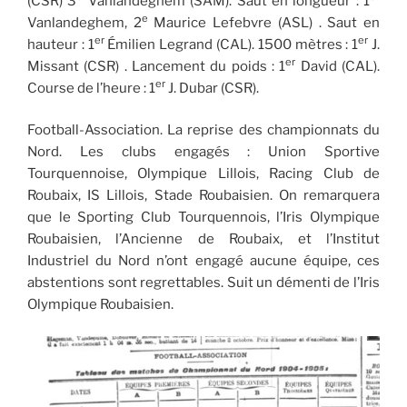
(CSR) 3
Vanlandeghem (SAM). Saut en longueur : 1
e
Vanlandeghem, 2
Maurice Lefebvre (ASL) . Saut en
er
er
hauteur : 1
Émilien Legrand (CAL). 1500 mètres : 1
J.
er
Missant (CSR) . Lancement du poids : 1
David (CAL).
er
Course de l’heure : 1
J. Dubar (CSR).
Football-Association. La reprise des championnats du
Nord. Les clubs engagés : Union Sportive
Tourquennoise, Olympique Lillois, Racing Club de
Roubaix, IS Lillois, Stade Roubaisien. On remarquera
que le Sporting Club Tourquennois, l’Iris Olympique
Roubaisien, l’Ancienne de Roubaix, et l’Institut
Industriel du Nord n’ont engagé aucune équipe, ces
abstentions sont regrettables. Suit un démenti de l’Iris
Olympique Roubaisien.