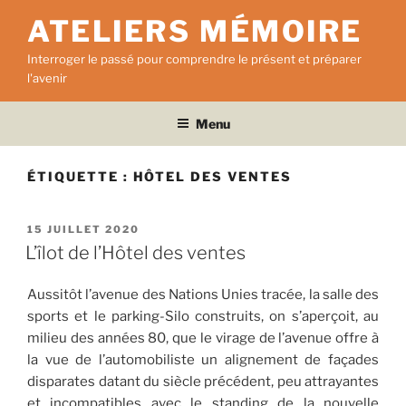
Aller
ATELIERS MÉMOIRE
au
contenu
Interroger le passé pour comprendre le présent et préparer
principal
l'avenir
Menu
ÉTIQUETTE :
HÔTEL DES VENTES
PUBLIÉ
15 JUILLET 2020
LE
L’îlot de l’Hôtel des ventes
Aussitôt l’avenue des Nations Unies tracée, la salle des
sports et le parking-Silo construits, on s’aperçoit, au
milieu des années 80, que le virage de l’avenue offre à
la vue de l’automobiliste un alignement de façades
disparates datant du siècle précédent, peu attrayantes
et incompatibles avec le standing de la nouvelle