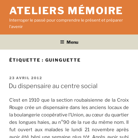
Aller
ATELIERS MÉMOIRE
au
contenu
Interroger le passé pour comprendre le présent et préparer
principal
l'avenir
Menu
ÉTIQUETTE :
GUINGUETTE
PUBLIÉ
23 AVRIL 2012
LE
Du dispensaire au centre social
C’est en 1910 que la section roubaisienne de la Croix
Rouge crée un dispensaire dans les anciens locaux de
la boulangerie coopérative l’Union, au cœur du quartier
des longues haies, au n°90 de la rue du même nom. Il
fut ouvert aux malades le lundi 21 novembre après
avoir été béni une semaine plus tôt. Après avoir subi