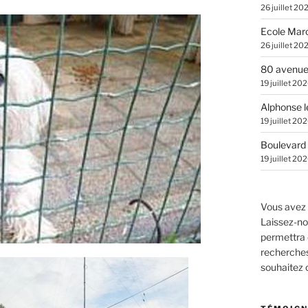
26 juillet 20
Ecole Marc
26 juillet 20
80 avenue
19 juillet 20
Alphonse l
19 juillet 20
Boulevard 
19 juillet 20
Vous avez 
Laissez-no
permettra 
recherches.
souhaitez