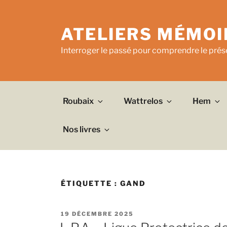
Aller
au
ATELIERS MÉMOI
contenu
principal
Interroger le passé pour comprendre le prése
Roubaix
Wattrelos
Hem
Nos livres
ÉTIQUETTE :
GAND
PUBLIÉ
19 DÉCEMBRE 2025
LE