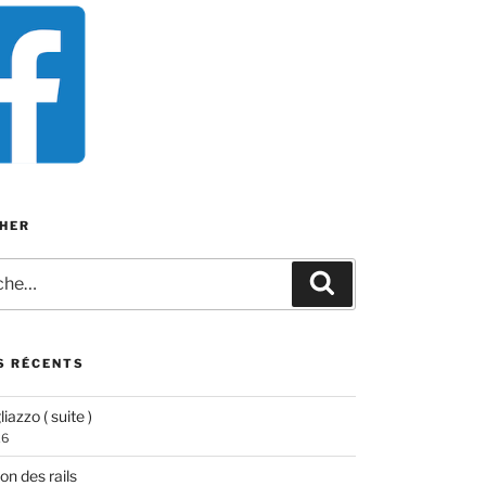
HER
e
Recherche
S RÉCENTS
iazzo ( suite )
26
ion des rails