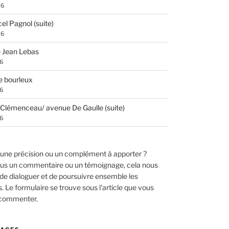
26
el Pagnol (suite)
26
 Jean Lebas
26
e bourleux
26
Clémenceau/ avenue De Gaulle (suite)
26
une précision ou un complément à apporter ?
us un commentaire ou un témoignage, cela nous
de dialoguer et de poursuivre ensemble les
 Le formulaire se trouve sous l'article que vous
 commenter.