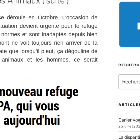
s Animaux ( suite )
se déroule en Octobre. L’occasion de
ituation devient urgente pour le refuge
x normes et sont inadaptés depuis bien
nt ne voit toujours rien arriver de la
te que lorsqu’il pleut, ça dégouline de
s animaux et les hommes, ce serait
RECHERC
Recherch
pour
:
ARTICLE
Carlier Vogl
26 juillet 20
La disparit