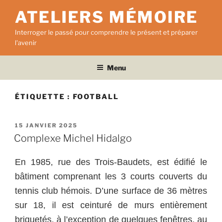
Aller
ATELIERS MÉMOIRE
au
contenu
Interroger le passé pour comprendre le présent et préparer
principal
l'avenir
Menu
ÉTIQUETTE :
FOOTBALL
PUBLIÉ
15 JANVIER 2025
LE
Complexe Michel Hidalgo
En 1985, rue des Trois-Baudets, est édifié le
bâtiment comprenant les 3 courts couverts du
tennis club hémois. D’une surface de 36 mètres
sur 18, il est ceinturé de murs entièrement
briquetés, à l’exception de quelques fenêtres, au