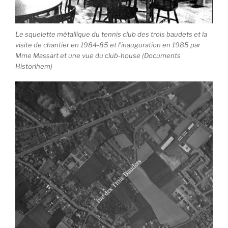
Le squelette métallique du tennis club des trois baudets et la
visite de chantier en 1984-85 et l’inauguration en 1985 par
Mme Massart et une vue du club-house (Documents
Historihem)