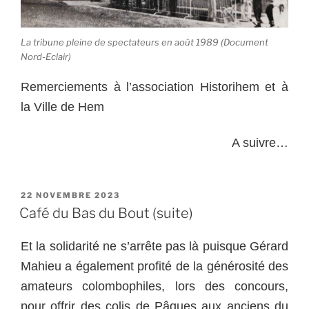
La tribune pleine de spectateurs en août 1989 (Document
Nord-Eclair)
Remerciements à l’association Historihem et à
la Ville de Hem
A suivre…
PUBLIÉ
22 NOVEMBRE 2023
LE
Café du Bas du Bout (suite)
Et la solidarité ne s’arrête pas là puisque Gérard
Mahieu a également profité de la générosité des
amateurs colombophiles, lors des concours,
pour offrir des colis de Pâques aux anciens du