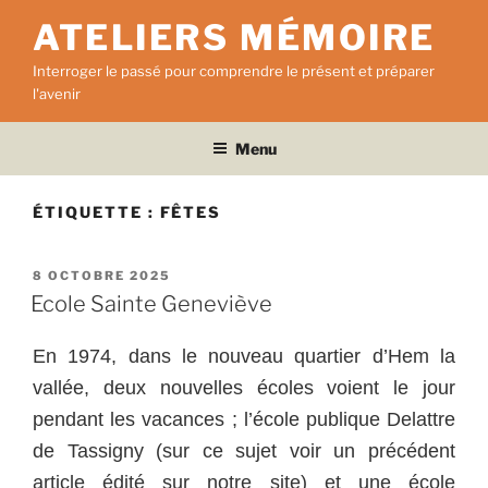
Aller
ATELIERS MÉMOIRE
au
contenu
Interroger le passé pour comprendre le présent et préparer
principal
l'avenir
Menu
ÉTIQUETTE :
FÊTES
PUBLIÉ
8 OCTOBRE 2025
LE
Ecole Sainte Geneviève
En 1974, dans le nouveau quartier d’Hem la
vallée, deux nouvelles écoles voient le jour
pendant les vacances ; l’école publique Delattre
de Tassigny (sur ce sujet voir un précédent
article édité sur notre site) et une école