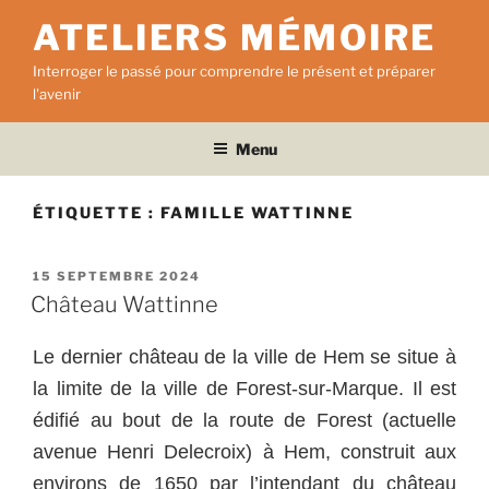
Aller
ATELIERS MÉMOIRE
au
contenu
Interroger le passé pour comprendre le présent et préparer
principal
l'avenir
Menu
ÉTIQUETTE :
FAMILLE WATTINNE
PUBLIÉ
15 SEPTEMBRE 2024
LE
Château Wattinne
Le dernier château de la ville de Hem se situe à
la limite de la ville de Forest-sur-Marque. Il est
édifié au bout de la route de Forest (actuelle
avenue Henri Delecroix) à Hem, construit aux
environs de 1650 par l’intendant du château