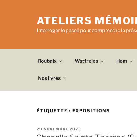
Aller
au
ATELIERS MÉMOI
contenu
principal
Interroger le passé pour comprendre le prése
Roubaix
Wattrelos
Hem
Nos livres
ÉTIQUETTE :
EXPOSITIONS
PUBLIÉ
29 NOVEMBRE 2023
LE