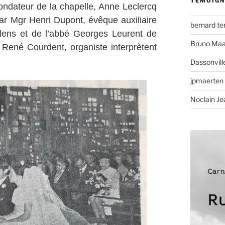
TÉMOIGN
 fondateur de la chapelle, Anne Leclercq
par Mgr Henri Dupont, évêque auxiliaire
bernard t
llens et de l’abbé Georges Leurent de
Bruno Maa
t René Courdent, organiste interprètent
Dassonvill
jpmaerten
Noclain Je