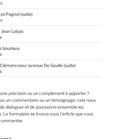
26
el Pagnol (suite)
26
 Jean Lebas
26
e bourleux
26
Clémenceau/ avenue De Gaulle (suite)
26
une précision ou un complément à apporter ?
us un commentaire ou un témoignage, cela nous
de dialoguer et de poursuivre ensemble les
 Le formulaire se trouve sous l'article que vous
 commenter.