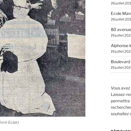
26 juillet 20
Ecole Marc
26 juillet 20
80 avenue
19 juillet 20
Alphonse l
19 juillet 20
Boulevard 
19 juillet 20
Vous avez 
Laissez-no
permettra 
recherches.
souhaitez
ord-Eclair)