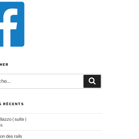
HER
e
Recherche
S RÉCENTS
iazzo ( suite )
26
ion des rails