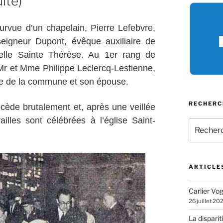
ite)
urvue d’un chapelain, Pierre Lefebvre,
seigneur Dupont, évêque auxiliaire de
apelle Sainte Thérèse. Au 1er rang de
 Mr et Mme Philippe Leclercq-Lestienne,
re de la commune et son épouse.
RECHERC
cède brutalement et, après une veillée
illes sont célébrées à l’église Saint-
Recherch
pour
:
ARTICLE
Carlier Vogl
26 juillet 20
La disparit