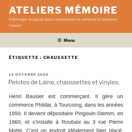
Aller
ATELIERS MÉMOIRE
au
contenu
Interroger le passé pour comprendre le présent et préparer
principal
l'avenir
Menu
ÉTIQUETTE :
CHAUSSETTE
PUBLIÉ
14 OCTOBRE 2020
LE
Pelotes de Laine, chaussettes et vinyles.
Henri Bausier est commerçant. Il gère un
commerce Phildar, à Tourcoing, dans les années
1950. Il devient dépositaire Pingouin-Stemm, en
1960, et s’installe à Roubaix au 3 rue Pierre
Motte. C’est un endroit idéalement bien placé,