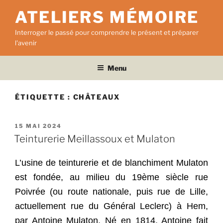
Aller
ATELIERS MÉMOIRE
au
contenu
Interroger le passé pour comprendre le présent et préparer
principal
l'avenir
Menu
ÉTIQUETTE :
CHÂTEAUX
PUBLIÉ
15 MAI 2024
LE
Teinturerie Meillassoux et Mulaton
L’usine de teinturerie et de blanchiment Mulaton
est fondée, au milieu du 19ème siècle
rue
Poivrée (ou route nationale, puis rue de Lille
,
actuellement rue du Général Leclerc) à Hem,
par Antoine Mulaton. Né en 1814, Antoine fait