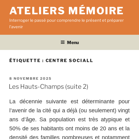
Aller
ATELIERS MÉMOIRE
au
contenu
Interroger le passé pour comprendre le présent et préparer
principal
l'avenir
Menu
ÉTIQUETTE :
CENTRE SOCIALL
PUBLIÉ
8 NOVEMBRE 2025
LE
Les Hauts-Champs (suite 2)
La décennie suivante est déterminante pour
l’avenir de la cité qui a déjà (ou seulement) vingt
ans d’âge. Sa population est très atypique et
50% de ses habitants ont moins de 20 ans et la
densité des familles nombreuses et notamment