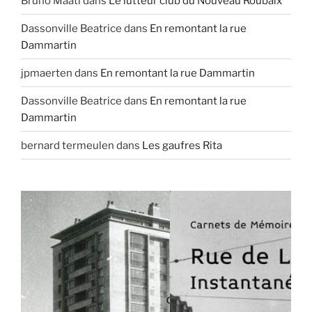
Bruno Maati
dans
Le lutteur club du Nouveau Roubaix
Dassonville Beatrice
dans
En remontant la rue
Dammartin
jpmaerten
dans
En remontant la rue Dammartin
Dassonville Beatrice
dans
En remontant la rue
Dammartin
bernard termeulen
dans
Les gaufres Rita