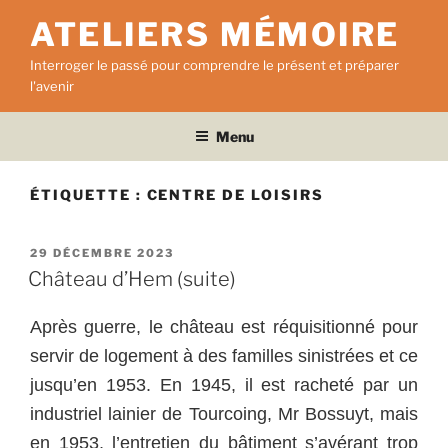
Aller
ATELIERS MÉMOIRE
au
contenu
Interroger le passé pour comprendre le présent et préparer
principal
l'avenir
Menu
ÉTIQUETTE :
CENTRE DE LOISIRS
PUBLIÉ
29 DÉCEMBRE 2023
LE
Château d’Hem (suite)
Après guerre, le château est réquisitionné pour
servir de logement à des familles sinistrées et ce
jusqu’en 1953. En 1945, il est racheté par un
industriel lainier de Tourcoing, Mr Bossuyt, mais
en 1953, l’entretien du bâtiment s’avérant trop