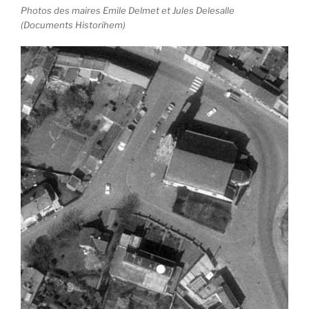
Photos des maires Emile Delmet et Jules Delesalle
(Documents Historihem)