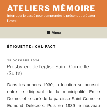
Aller
ATELIERS MÉMOIRE
au
contenu
Interroger le passé pour comprendre le présent et préparer
principal
l'avenir
Menu
ÉTIQUETTE :
CAL-PACT
PUBLIÉ
29 OCTOBRE 2024
LE
Presbytère de l’église Saint-Corneille
(Suite)
Dans les années 1930, la location se poursuit
entre le dirigeant de la municipalité Emile
Delmet et le curé de la paroisse Saint-Corneille
Edmond Delecroix. Puis en 1939 le nouveau